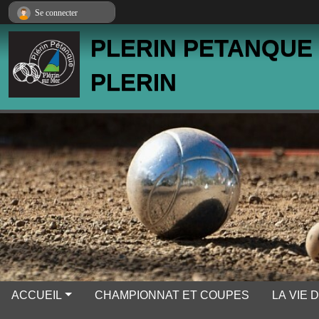
Panneau de gestion des cookies
Se connecter
PLERIN PETANQUE
PLERIN
ACCUEIL
CHAMPIONNAT ET COUPES
LA VIE 